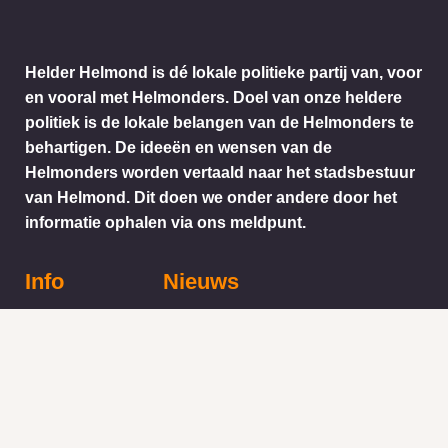
Helder Helmond is dé lokale politieke partij van, voor
en vooral met Helmonders. Doel van onze heldere
politiek is de lokale belangen van de Helmonders te
behartigen. De ideeën en wensen van de
Helmonders worden vertaald naar het stadsbestuur
van Helmond. Dit doen we onder andere door het
informatie ophalen via ons meldpunt.
Info
Nieuws
KVK:
BTW: 1718772
Helder Helmond Award
Mail:
secretariaat@helderhelmond.nl