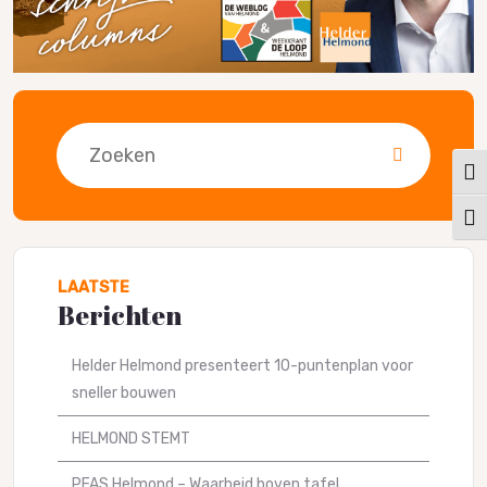
Zoeken
Keuz
Kies
LAATSTE
Berichten
Helder Helmond presenteert 10-puntenplan voor
sneller bouwen
HELMOND STEMT
PFAS Helmond – Waarheid boven tafel