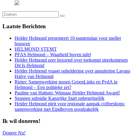
Laatste
Berichten
Helder Helmond presenteert 10-puntenplan voor sneller
bouwen
HELMOND STEMT
PFAS Helmond – Waarheid boven tafel
Helder Helmond zeer bezorgd over toekomst streekomroep
Dit Is Helmond
Helder Helmond vraagt opheldering over annulering Lavans
Halve van Helmond
Rieter: Samenwerking tussen GroenLinks en PvdA in
Helmond – Een politieke zet?
Pauline van Hattum: Winnaar Helder Helmond Award!
Stoppen subsidie Kansrijke Start onbegrijpelijk
Helder Helmond pleit voor regionale aanpak coffeeshops:
samenwerking met Eindhoven noodzakelijk
Ik wil doneren!
Doneer Nu!