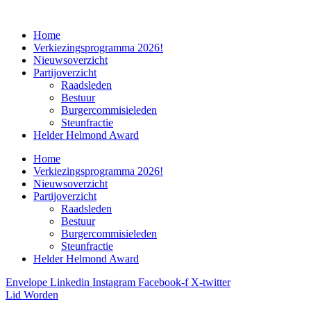
Home
Verkiezingsprogramma 2026!
Nieuwsoverzicht
Partijoverzicht
Raadsleden
Bestuur
Burgercommisieleden
Steunfractie
Helder Helmond Award
Home
Verkiezingsprogramma 2026!
Nieuwsoverzicht
Partijoverzicht
Raadsleden
Bestuur
Burgercommisieleden
Steunfractie
Helder Helmond Award
Envelope
Linkedin
Instagram
Facebook-f
X-twitter
Lid Worden