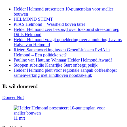
Helder Helmond presenteert 10-puntenplan voor sneller
bouwen
HELMOND STEMT
PFAS Helmond – Waarheid boven tafel
Helder Helmond zeer bezorgd over toekomst streekomroep
Dit Is Helmond
Helder Helmond vraagt opheldering over annulering Lavans
Halve van Helmond
Rieter: Samenwerking tussen GroenLinks en PvdA in
Helmond – Een politieke zet?
Pauline van Hattum: Winnaar Helder Helmond Award!
Stoppen subsidie Kansrijke Start onbegrijpelijk
Helder Helmond pleit voor regionale aanpak coffeeshops:
samenwerking met Eindhoven noodzakelijk
Ik wil doneren!
Doneer Nu!
11
mrt