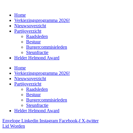
Home
Verkiezingsprogramma 2026!
Nieuwsoverzicht
Partijoverzicht
Raadsleden
Bestuur
Burgercommisieleden
Steunfractie
Helder Helmond Award
Home
Verkiezingsprogramma 2026!
Nieuwsoverzicht
Partijoverzicht
Raadsleden
Bestuur
Burgercommisieleden
Steunfractie
Helder Helmond Award
Envelope
Linkedin
Instagram
Facebook-f
X-twitter
Lid Worden