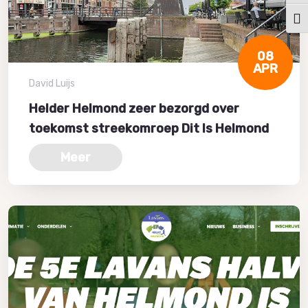
Kies
08
APR
David Luijs
Helder Helmond zeer bezorgd over
toekomst streekomroep Dit Is Helmond
Meer