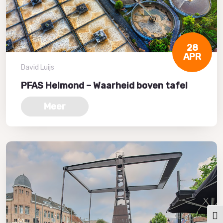
28
APR
David Luijs
PFAS Helmond – Waarheid boven tafel
Meer
Keuz