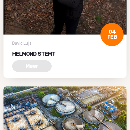
04
FEB
David Luijs
HELMOND STEMT
Meer