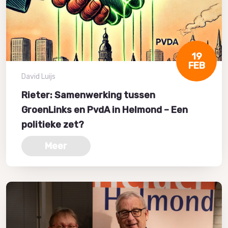
19
FEB
David Luijs
Rieter: Samenwerking tussen
GroenLinks en PvdA in Helmond – Een
politieke zet?
Meer