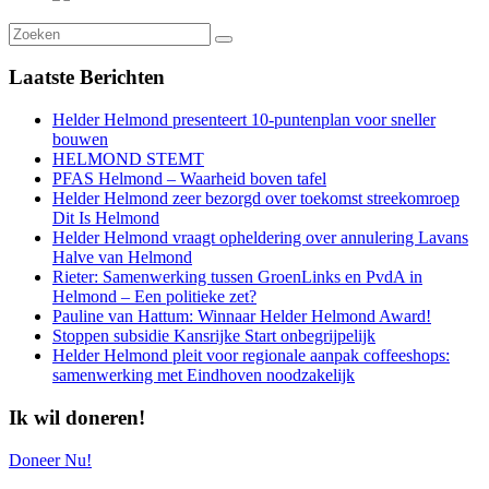
Laatste
Berichten
Helder Helmond presenteert 10-puntenplan voor sneller
bouwen
HELMOND STEMT
PFAS Helmond – Waarheid boven tafel
Helder Helmond zeer bezorgd over toekomst streekomroep
Dit Is Helmond
Helder Helmond vraagt opheldering over annulering Lavans
Halve van Helmond
Rieter: Samenwerking tussen GroenLinks en PvdA in
Helmond – Een politieke zet?
Pauline van Hattum: Winnaar Helder Helmond Award!
Stoppen subsidie Kansrijke Start onbegrijpelijk
Helder Helmond pleit voor regionale aanpak coffeeshops:
samenwerking met Eindhoven noodzakelijk
Ik wil doneren!
Doneer Nu!