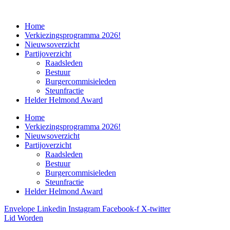
Home
Verkiezingsprogramma 2026!
Nieuwsoverzicht
Partijoverzicht
Raadsleden
Bestuur
Burgercommisieleden
Steunfractie
Helder Helmond Award
Home
Verkiezingsprogramma 2026!
Nieuwsoverzicht
Partijoverzicht
Raadsleden
Bestuur
Burgercommisieleden
Steunfractie
Helder Helmond Award
Envelope
Linkedin
Instagram
Facebook-f
X-twitter
Lid Worden