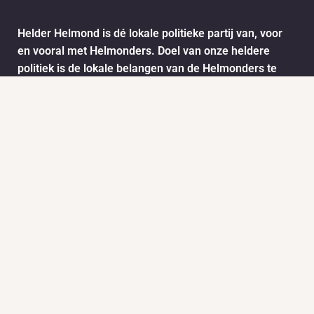
Helder Helmond is dé lokale politieke partij van, voor
en vooral met Helmonders. Doel van onze heldere
politiek is de lokale belangen van de Helmonders te
behartigen. De ideeën en wensen van de Helmonders
worden vertaald naar het stadsbestuur van Helmond.
Dit doen we onder andere door het informatie ophalen
via ons meldpunt.
Info
Nieuws
KVK:
BTW: 1718772
Helder Helmond Award
Mail:
secretariaat@helderhelmond.nl