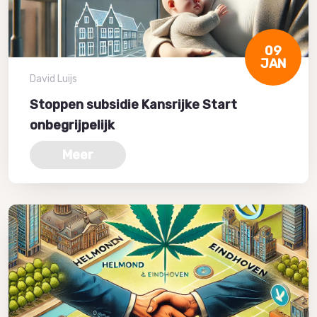
09
JAN
David Luijs
Stoppen subsidie Kansrijke Start
onbegrijpelijk
Meer