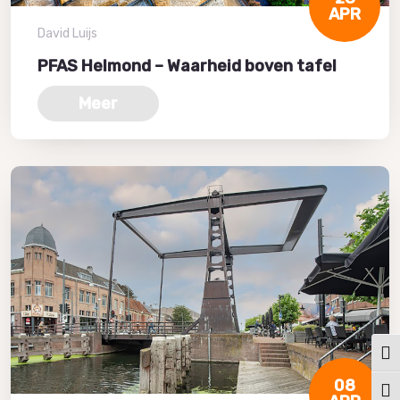
APR
David Luijs
PFAS Helmond – Waarheid boven tafel
Meer
Keuz
08
Kies