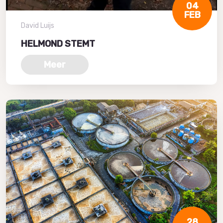
04
FEB
David Luijs
HELMOND STEMT
Meer
28