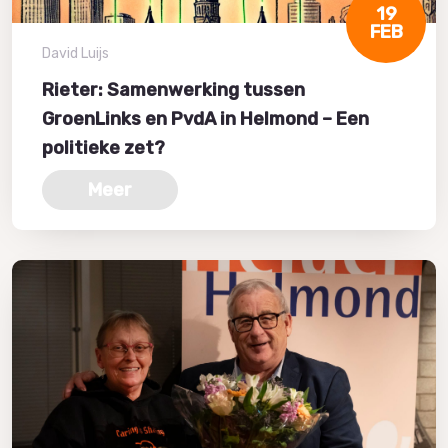
19
FEB
David Luijs
Rieter: Samenwerking tussen
GroenLinks en PvdA in Helmond – Een
politieke zet?
Meer