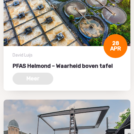
28
APR
David Luijs
PFAS Helmond – Waarheid boven tafel
Meer