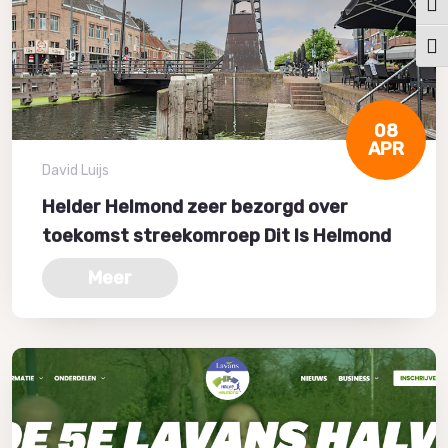
Keuz
Kies
08
APR
David Luijs
Helder Helmond zeer bezorgd over
toekomst streekomroep Dit Is Helmond
Meer