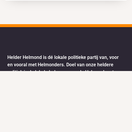
Helder Helmond is dé lokale politieke partij van, voor
en vooral met Helmonders. Doel van onze heldere
politiek is de lokale belangen van de Helmonders te
behartigen. De ideeën en wensen van de Helmonders
worden vertaald naar het stadsbestuur van Helmond.
Dit doen we onder andere door het informatie ophalen
via ons meldpunt.
Info
Nieuws
KVK: