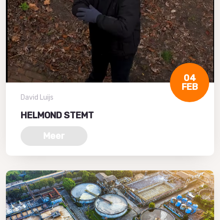
04
FEB
David Luijs
HELMOND STEMT
Meer