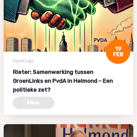
19
FEB
David Luijs
Rieter: Samenwerking tussen
GroenLinks en PvdA in Helmond – Een
politieke zet?
Meer