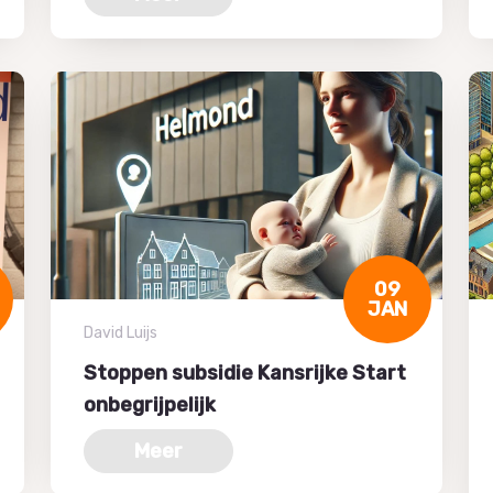
09
JAN
David Luijs
Stoppen subsidie Kansrijke Start
onbegrijpelijk
Meer