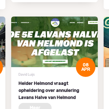
08
APR
David Luijs
Helder Helmond vraagt
opheldering over annulering
Lavans Halve van Helmond
Meer