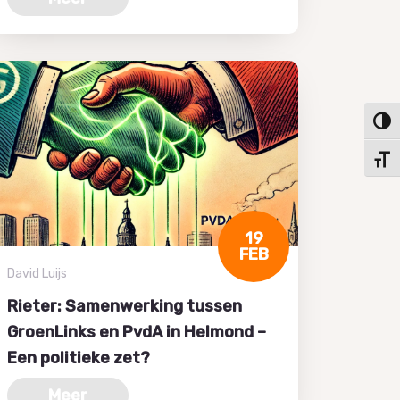
Keuze
Kies 
19
FEB
David Luijs
Rieter: Samenwerking tussen
GroenLinks en PvdA in Helmond –
Een politieke zet?
Meer