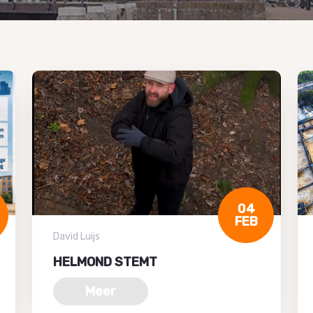
04
FEB
David Luijs
HELMOND STEMT
Meer