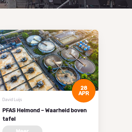
28
APR
David Luijs
PFAS Helmond – Waarheid boven
tafel
Meer