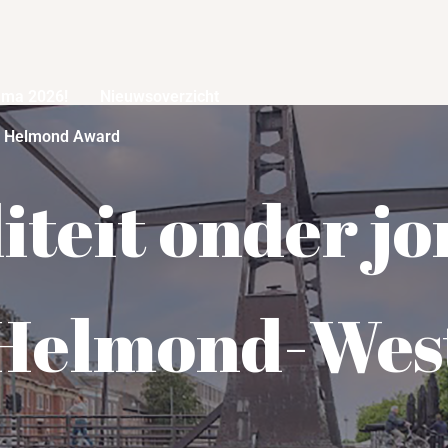
mma 2026!
Nieuwsoverzicht
r Helmond Award
iteit onder jo
Helmond-Wes