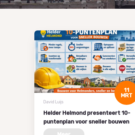
11
MRT
David Luijs
Helder Helmond presenteert 10-
puntenplan voor sneller bouwen
Meer