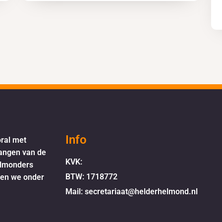
Info
oral met
langen van de
KVK:
elmonders
BTW: 1718772
oen we onder
Mail: secretariaat@helderhelmond.nl