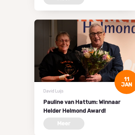
11
JAN
David Luijs
Pauline van Hattum: Winnaar
Helder Helmond Award!
Meer