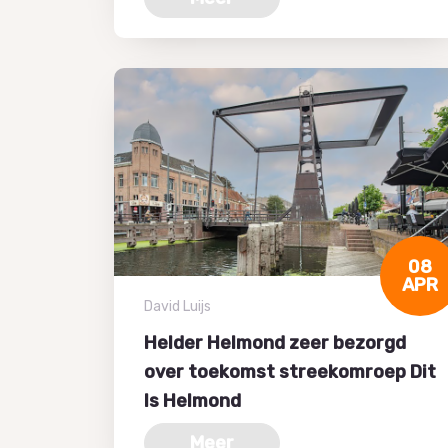
08
APR
David Luijs
Helder Helmond zeer bezorgd
over toekomst streekomroep Dit
Is Helmond
Meer