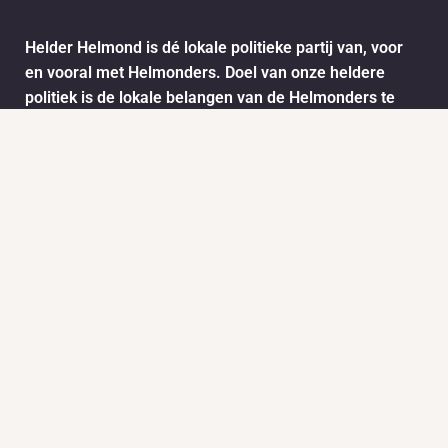
Helder Helmond is dé lokale politieke partij van, voor
en vooral met Helmonders. Doel van onze heldere
politiek is de lokale belangen van de Helmonders te
behartigen. De ideeën en wensen van de Helmonders
worden vertaald naar het stadsbestuur van Helmond.
Dit doen we onder andere door het informatie ophalen
via ons meldpunt.
Info
Nieuws
KVK:
BTW: 1718772
Helder Helmond Award
Mail:
secretariaat@helderhelmond.nl