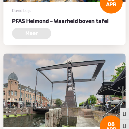
APR
David Luijs
PFAS Helmond – Waarheid boven tafel
Meer
Keuz
08
Kies