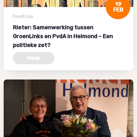
19
FEB
David Luijs
Rieter: Samenwerking tussen
GroenLinks en PvdA in Helmond – Een
politieke zet?
Meer