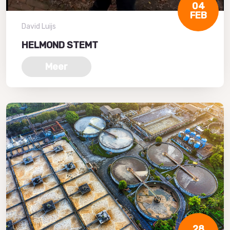
04
FEB
David Luijs
HELMOND STEMT
Meer
28