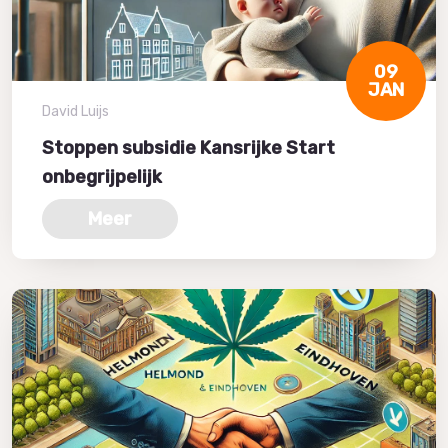
09
JAN
David Luijs
Stoppen subsidie Kansrijke Start
onbegrijpelijk
Meer