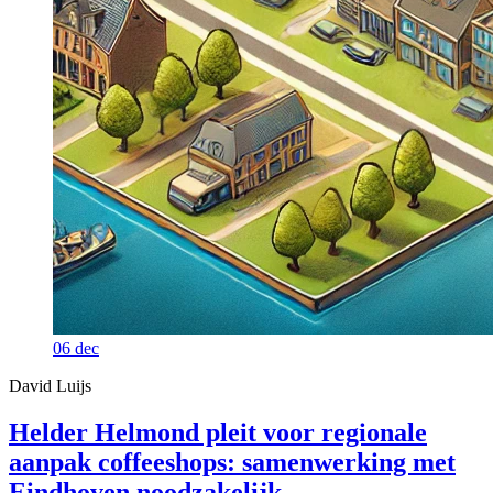
06
dec
David Luijs
Helder Helmond pleit voor regionale
aanpak coffeeshops: samenwerking met
Eindhoven noodzakelijk