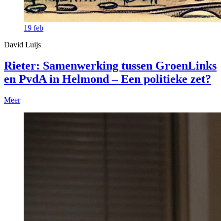
19
feb
David Luijs
Rieter: Samenwerking tussen GroenLinks
en PvdA in Helmond – Een politieke zet?
Meer