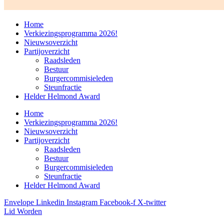
Home
Verkiezingsprogramma 2026!
Nieuwsoverzicht
Partijoverzicht
Raadsleden
Bestuur
Burgercommisieleden
Steunfractie
Helder Helmond Award
Home
Verkiezingsprogramma 2026!
Nieuwsoverzicht
Partijoverzicht
Raadsleden
Bestuur
Burgercommisieleden
Steunfractie
Helder Helmond Award
Envelope
Linkedin
Instagram
Facebook-f
X-twitter
Lid Worden