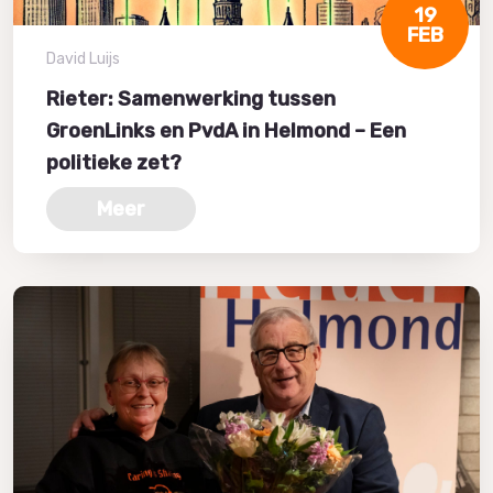
19
FEB
David Luijs
Rieter: Samenwerking tussen
GroenLinks en PvdA in Helmond – Een
politieke zet?
Meer