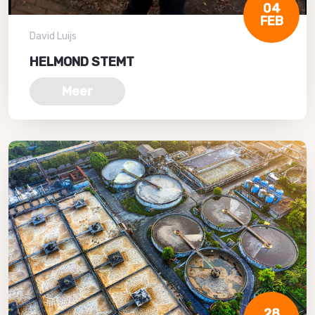
04
FEB
David Luijs
HELMOND STEMT
Meer
28