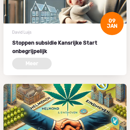
09
JAN
David Luijs
Stoppen subsidie Kansrijke Start
onbegrijpelijk
Meer