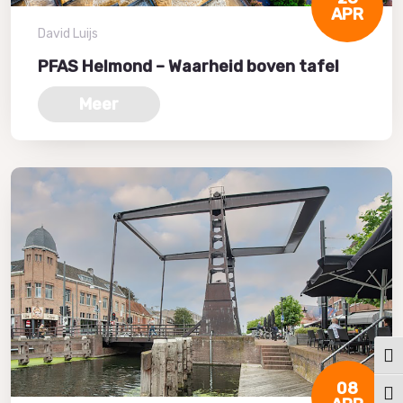
APR
David Luijs
PFAS Helmond – Waarheid boven tafel
Meer
Keuz
08
Kies