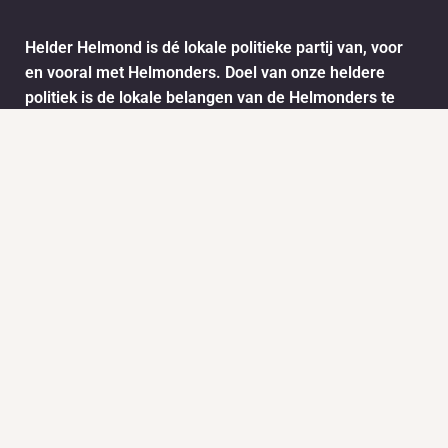
Helder Helmond is dé lokale politieke partij van, voor
en vooral met Helmonders. Doel van onze heldere
politiek is de lokale belangen van de Helmonders te
behartigen. De ideeën en wensen van de Helmonders
worden vertaald naar het stadsbestuur van Helmond.
Dit doen we onder andere door het informatie ophalen
via ons meldpunt.
Info
Nieuws
KVK:
BTW: 1718772
Helder Helmond Award
Mail:
secretariaat@helderhelmond.nl