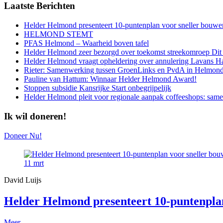
Laatste
Berichten
Helder Helmond presenteert 10-puntenplan voor sneller bouwe
HELMOND STEMT
PFAS Helmond – Waarheid boven tafel
Helder Helmond zeer bezorgd over toekomst streekomroep Dit
Helder Helmond vraagt opheldering over annulering Lavans 
Rieter: Samenwerking tussen GroenLinks en PvdA in Helmond 
Pauline van Hattum: Winnaar Helder Helmond Award!
Stoppen subsidie Kansrijke Start onbegrijpelijk
Helder Helmond pleit voor regionale aanpak coffeeshops: sa
Ik wil doneren!
Doneer Nu!
11
mrt
David Luijs
Helder Helmond presenteert 10-puntenpla
Meer