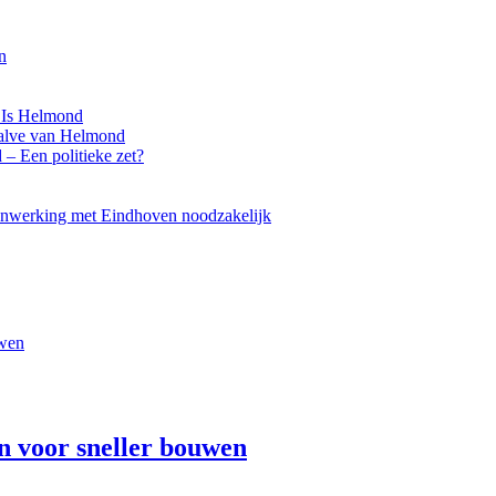
n
 Is Helmond
Halve van Helmond
– Een politieke zet?
menwerking met Eindhoven noodzakelijk
n voor sneller bouwen