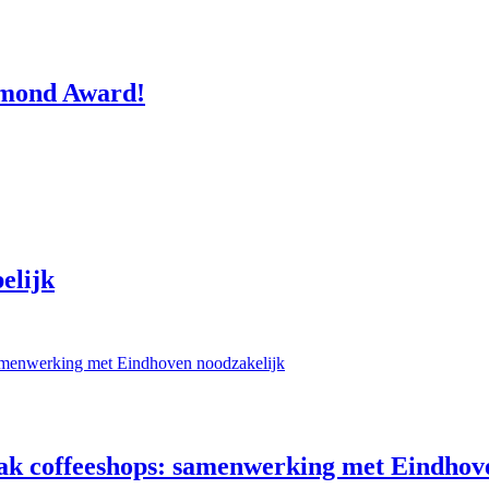
lmond Award!
elijk
pak coffeeshops: samenwerking met Eindhov