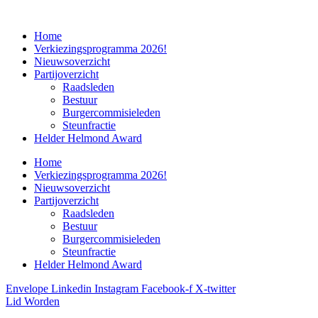
Home
Verkiezingsprogramma 2026!
Nieuwsoverzicht
Partijoverzicht
Raadsleden
Bestuur
Burgercommisieleden
Steunfractie
Helder Helmond Award
Home
Verkiezingsprogramma 2026!
Nieuwsoverzicht
Partijoverzicht
Raadsleden
Bestuur
Burgercommisieleden
Steunfractie
Helder Helmond Award
Envelope
Linkedin
Instagram
Facebook-f
X-twitter
Lid Worden