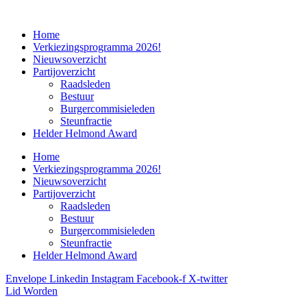
Home
Verkiezingsprogramma 2026!
Nieuwsoverzicht
Partijoverzicht
Raadsleden
Bestuur
Burgercommisieleden
Steunfractie
Helder Helmond Award
Home
Verkiezingsprogramma 2026!
Nieuwsoverzicht
Partijoverzicht
Raadsleden
Bestuur
Burgercommisieleden
Steunfractie
Helder Helmond Award
Envelope
Linkedin
Instagram
Facebook-f
X-twitter
Lid Worden