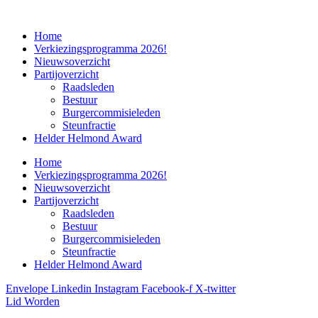
Home
Verkiezingsprogramma 2026!
Nieuwsoverzicht
Partijoverzicht
Raadsleden
Bestuur
Burgercommisieleden
Steunfractie
Helder Helmond Award
Home
Verkiezingsprogramma 2026!
Nieuwsoverzicht
Partijoverzicht
Raadsleden
Bestuur
Burgercommisieleden
Steunfractie
Helder Helmond Award
Envelope
Linkedin
Instagram
Facebook-f
X-twitter
Lid Worden