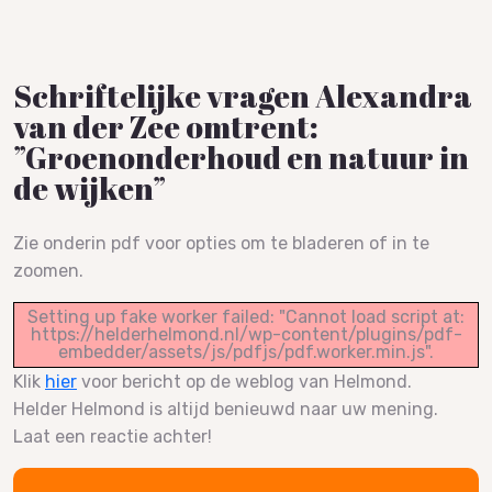
Schriftelijke vragen Alexandra
van der Zee omtrent:
”Groenonderhoud en natuur in
de wijken”
Zie onderin pdf voor opties om te bladeren of in te
zoomen.
Setting up fake worker failed: "Cannot load script at:
https://helderhelmond.nl/wp-content/plugins/pdf-
embedder/assets/js/pdfjs/pdf.worker.min.js".
Klik
hier
voor bericht op de weblog van Helmond.
Helder Helmond is altijd benieuwd naar uw mening.
Laat een reactie achter!