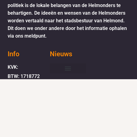
politiek is de lokale belangen van de Helmonders te
behartigen. De ideeën en wensen van de Helmonders
worden vertaald naar het stadsbestuur van Helmond.
Dit doen we onder andere door het informatie ophalen
via ons meldpunt.
Info
Nieuws
KVK:
BTW: 1718772
Helder Helmond Award
Mail:
secretariaat@helderhelmond.nl