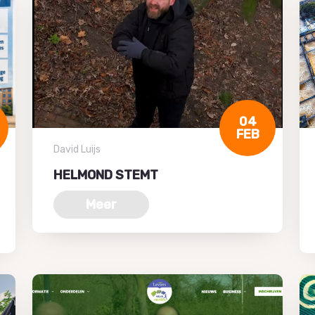
04
FEB
David Luijs
HELMOND STEMT
Meer