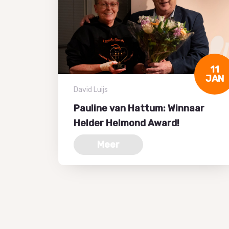
11
JAN
David Luijs
Pauline van Hattum: Winnaar
Helder Helmond Award!
Meer