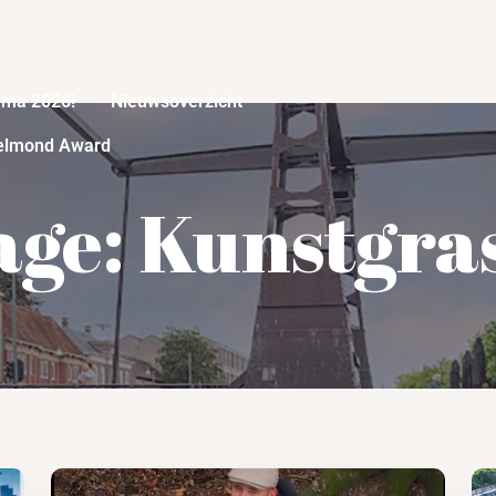
mma 2026!
Nieuwsoverzicht
elmond Award
age: Kunstgras 