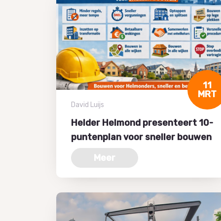
11
MRT
David Luijs
Helder Helmond presenteert 10-
puntenplan voor sneller bouwen
Meer