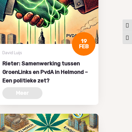
Keuz
Kies
19
FEB
David Luijs
Rieter: Samenwerking tussen
GroenLinks en PvdA in Helmond –
Een politieke zet?
Meer