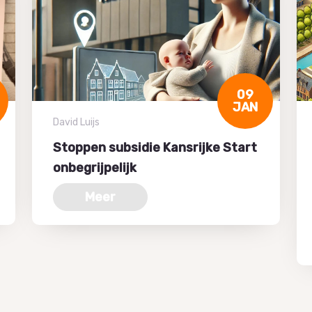
09
JAN
David Luijs
Stoppen subsidie Kansrijke Start
onbegrijpelijk
Meer