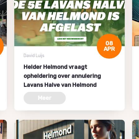
08
APR
David Luijs
Helder Helmond vraagt
opheldering over annulering
Lavans Halve van Helmond
Meer