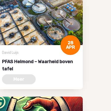
28
APR
David Luijs
PFAS Helmond – Waarheid boven
tafel
Meer