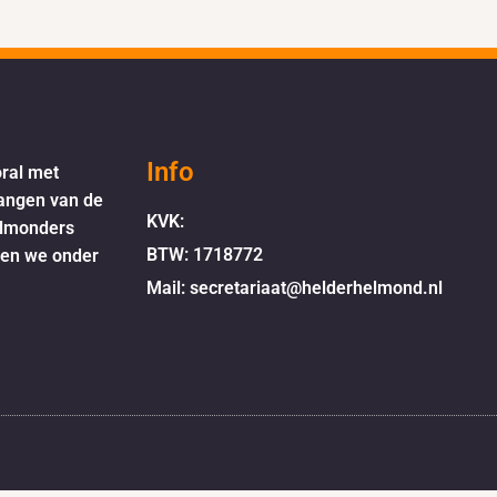
Info
oral met
langen van de
KVK:
elmonders
BTW: 1718772
oen we onder
Mail: secretariaat@helderhelmond.nl