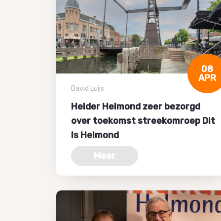
08
APR
David Luijs
Helder Helmond zeer bezorgd
over toekomst streekomroep Dit
Is Helmond
Meer